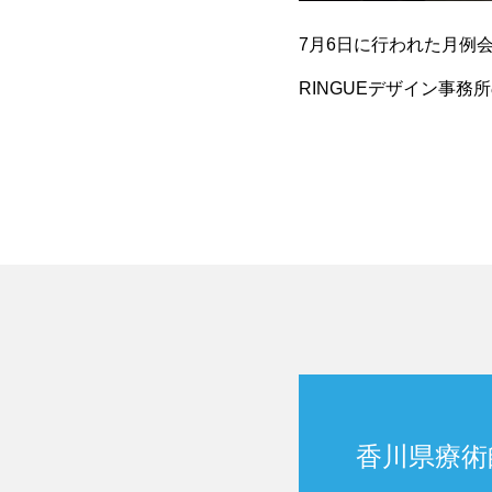
7月6日に行われた月例
RINGUEデザイン事務
Business）活用講習」
香川県療術