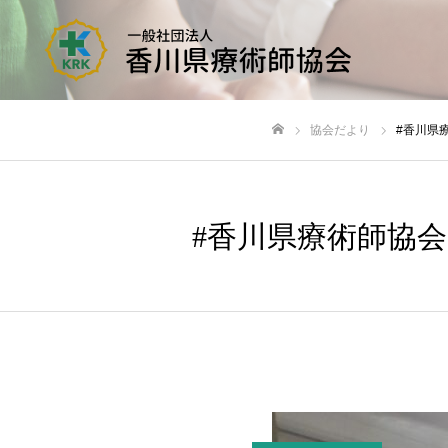
協会だより
#香川県療
ホーム
#香川県療術師協会.#